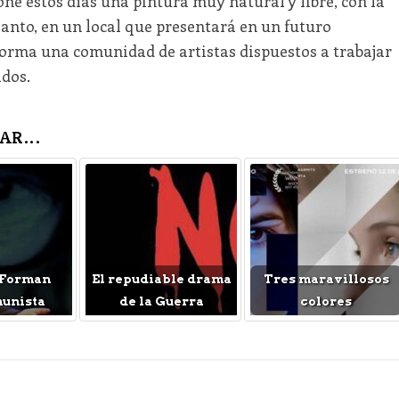
ne estos días una pintura muy natural y libre, con la
Santo, en un local que presentará en un futuro
forma una comunidad de artistas dispuestos a trabajar
ados.
AR...
 Forman
El repudiable drama
Tres maravillosos
munista
de la Guerra
colores