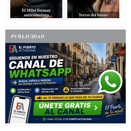
El Miloš Forman
anticomunista
Terror del bueno
PUBLICIDAD