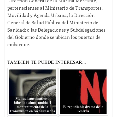
Dirección General de la Marina Mercante,
pertenecientes al Ministerio de Transportes,
Movilidad y Agenda Urbana; la Dirección
General de Salud Pública del Ministerio de
Sanidad; o las Delegaciones y Subdelegaciones
del Gobierno donde se ubican los puertos de
embarque.
TAMBIÉN TE PUEDE INTERESAR...
Manual, automático o
híbrido: cómo cambia el
mantenimiento de la
El repudiable drama de la
transmisión en coches usados
Guerra