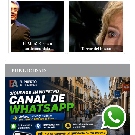
El Miloš Forman
anticomunista
Terror del bueno
PUBLICIDAD