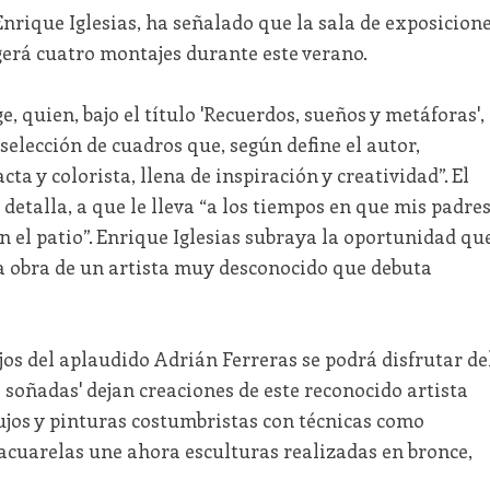
Enrique Iglesias, ha señalado que la sala de exposicion
gerá cuatro montajes durante este verano.
e, quien, bajo el título 'Recuerdos, sueños y metáforas',
a selección de cuadros que, según define el autor,
a y colorista, llena de inspiración y creatividad”. El
 detalla, a que le lleva “a los tiempos en que mis padre
 el patio”. Enrique Iglesias subraya la oportunidad qu
la obra de un artista muy desconocido que debuta
jos del aplaudido Adrián Ferreras se podrá disfrutar de
s soñadas' dejan creaciones de este reconocido artista
ujos y pinturas costumbristas con técnicas como
 acuarelas une ahora esculturas realizadas en bronce,