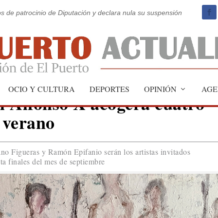
os de patrocinio de Diputación y declara nula su suspensión
OCIO Y CULTURA
DEPORTES
OPINIÓN
AGE
al Alfonso X acogerá cuatro
e verano
no Figueras y Ramón Epifanio serán los artistas invitados
sta finales del mes de septiembre