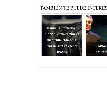
TAMBIÉN TE PUEDE INTERES
Manual, automático o
híbrido: cómo cambia el
mantenimiento de la
transmisión en coches
El Miloš
usados
anticom