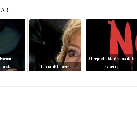
AR...
 Forman
El repudiable drama de la
unista
Terror del bueno
Guerra