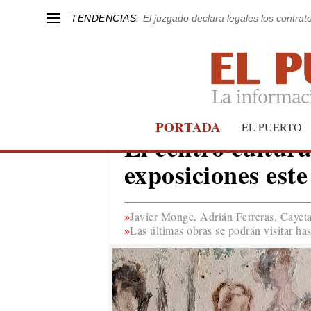
TENDENCIAS:
El juzgado declara legales los contrat
PORTADA
CULTURA
EL PUERTO
El centro cultur
exposiciones est
Javier Monge, Adrián Ferreras, Cayeta
Las últimas obras se podrán visitar ha