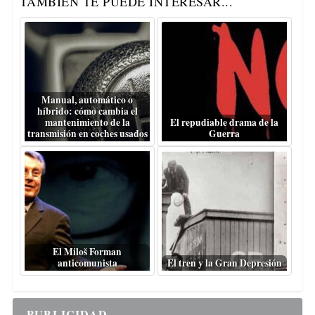
TAMBIÉN TE PUEDE INTERESAR...
Manual, automático o
híbrido: cómo cambia el
mantenimiento de la
El repudiable drama de la
transmisión en coches usados
Guerra
El Miloš Forman
anticomunista
El tren y la Gran Depresión
PUBLICIDAD