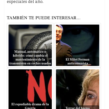
especiales del año.
TAMBIÉN TE PUEDE INTERESAR...
Manual, automático o
híbrido: cómo cambia el
mantenimiento de la
El Miloš Forman
transmisión en coches usados
anticomunista
El repudiable drama de la
Guerra
Terror del bueno