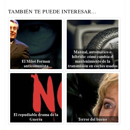
TAMBIÉN TE PUEDE INTERESAR...
Manual, automático o
híbrido: cómo cambia el
El Miloš Forman
mantenimiento de la
anticomunista
transmisión en coches usados
El repudiable drama de la
Guerra
Terror del bueno