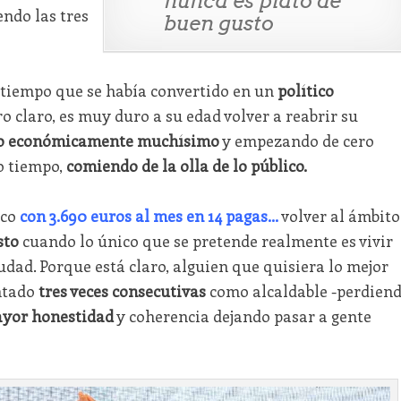
nunca es plato de
endo las tres
buen gusto
a tiempo que se había convertido en un
político
Pero claro, es muy duro a su edad volver a reabrir su
o económicamente muchísimo
y empezando de cero
to tiempo,
comiendo de la olla de lo público.
ico
con 3.690 euros al mes en 14 pagas...
volver al ámbito
sto
cuando lo único que se pretende realmente es vivir
iudad. Porque está claro, alguien que quisiera lo mejor
ntado
tres veces consecutivas
como alcaldable -perdien
yor honestidad
y coherencia dejando pasar a gente