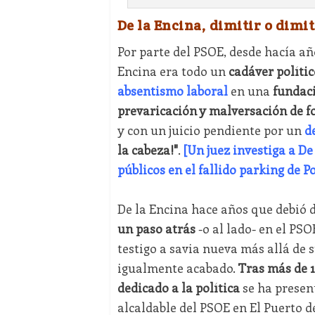
De la Encina, dimitir o dimit
Por parte del PSOE, desde hacía a
Encina era todo un
cadáver polític
absentismo laboral
en una
fundac
prevaricación y malversación de f
y con un juicio pendiente por un
d
la cabeza!"
.
[Un juez investiga a D
públicos en el fallido parking de P
De la Encina hace años que debió 
un paso atrás
-o al lado- en el PSO
testigo a savia nueva más allá de 
igualmente acabado.
Tras más de 1
dedicado a la política
se ha prese
alcaldable del PSOE en El Puerto d