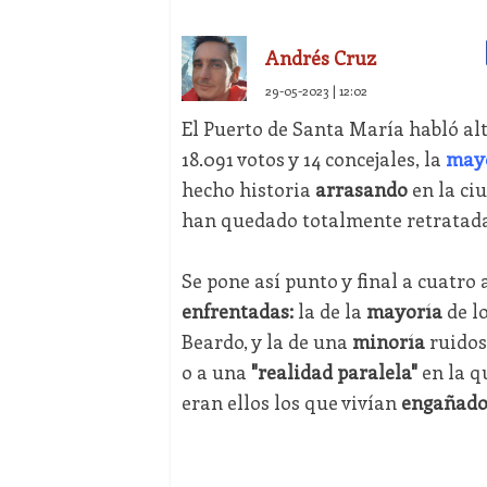
Andrés Cruz
29-05-2023 | 12:02
El Puerto de Santa María habló alt
18.091 votos y 14 concejales, la
mayo
hecho historia
arrasando
en la ci
han quedado totalmente retratada
Se pone así punto y final a cuatro
enfrentadas:
la de la
mayoría
de lo
Beardo, y la de una
minoría
ruidosa
o a una
"realidad paralela"
en la q
eran ellos los que vivían
engañado