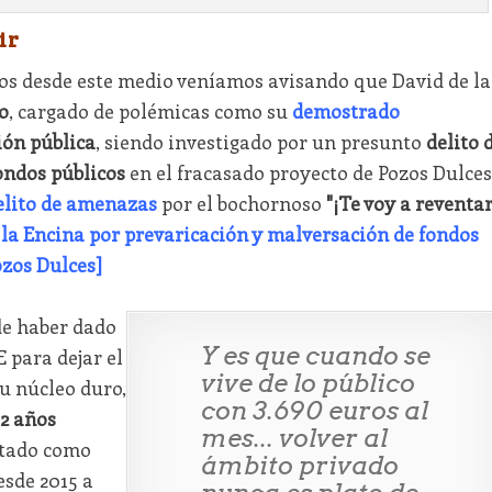
ir
ños desde este medio veníamos avisando que David de la
o
, cargado de polémicas como su
demostrado
ión pública
, siendo investigado por un presunto
delito 
ondos públicos
en el fracasado proyecto de Pozos Dulces
elito de amenazas
por el bochornoso
"¡Te voy a reventa
e la Encina por prevaricación y malversación de fondos
ozos Dulces]
de haber dado
Y es que cuando se
E para dejar el
vive de lo público
su núcleo duro,
con 3.690 euros al
2 años
mes... volver al
ntado como
ámbito privado
esde 2015 a