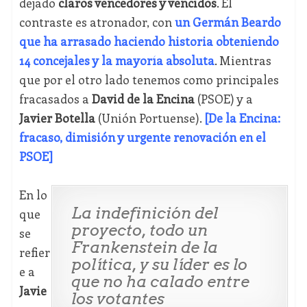
dejado
claros vencedores y vencidos
. El
contraste es atronador, con
un Germán Beardo
que ha arrasado haciendo historia obteniendo
14 concejales y la mayoría absoluta
. Mientras
que por el otro lado tenemos como principales
fracasados a
David de la Encina
(PSOE) y a
Javier Botella
(Unión Portuense).
[De la Encina:
fracaso, dimisión y urgente renovación en el
PSOE]
En lo
La indefinición del
que
proyecto, todo un
se
Frankenstein de la
refier
política, y su líder es lo
e a
que no ha calado entre
Javie
los votantes