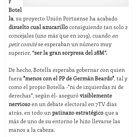
r
Botel
la
, su proyecto Unión Portuense ha acabado
disuelto cual azucarillo
consiguiendo tan solo 2
concejales (uno más que en 2019), cuando
en
petit comité
se esperaban un número muy
superior,
“ser la gran sorpresa del 28M”.
De hecho, Botella esperaba gobernar con quien
fuera
"menos con el PP de Germán Beardo"
, tal y
como el propio Botella -"ni de izquierdas ni de
derechas", según él- aseguró
visiblemente
nervioso
en un debate electoral en 7TV días
atrás, en todo un
patinazo estratégico
que a
más de uno de su entorno le hizo llevarse las
manos a la cabeza.