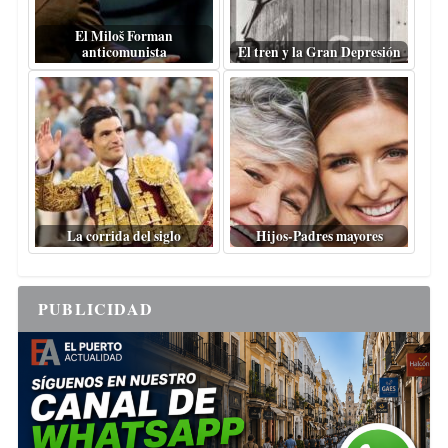
El Miloš Forman
anticomunista
El tren y la Gran Depresión
La corrida del siglo
Hijos-Padres mayores
PUBLICIDAD