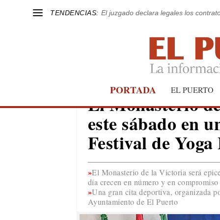
TENDENCIAS:
El juzgado declara legales los contrat
PORTADA
EL PUERTO
EL PUERTO
El Monasterio de
este sábado en un
Festival de Yoga
El Monasterio de la Victoria será epic
día crecen en número y en compromiso
Una gran cita deportiva, organizada 
Ayuntamiento de El Puerto