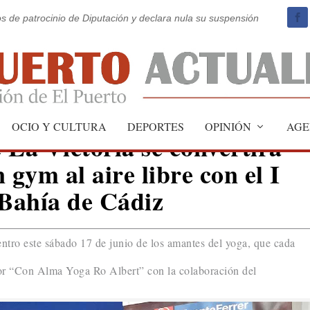
os de patrocinio de Diputación y declara nula su suspensión
OCIO Y CULTURA
DEPORTES
OPINIÓN
AGE
 La Victoria se convertirá
 gym al aire libre con el I
 Bahía de Cádiz
entro este sábado 17 de junio de los amantes del yoga, que cada
por “Con Alma Yoga Ro Albert” con la colaboración del