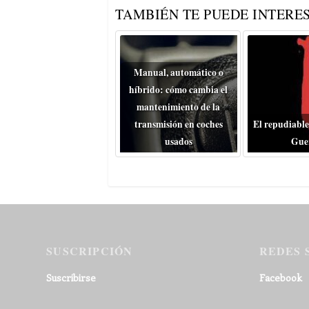
TAMBIÉN TE PUEDE INTERES
Manual, automático o
híbrido: cómo cambia el
mantenimiento de la
transmisión en coches
El repudiable
usados
Gue
SUSCRIPCIÓN
REDES 
Suscribirse
Facebook