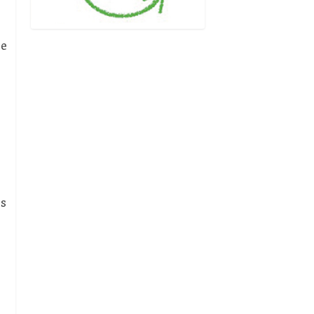
se
es