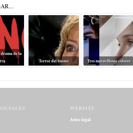
AR...
 drama de la
rra
Terror del bueno
Tres maravillosos colores
SOCIALES
WEBSITE
Aviso legal