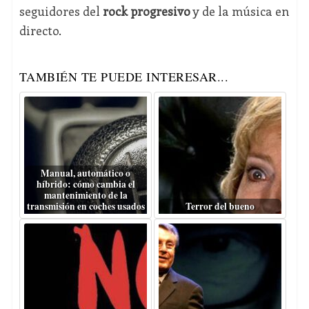
seguidores del
rock progresivo
y de la música en
directo.
TAMBIÉN TE PUEDE INTERESAR...
Manual, automático o
híbrido: cómo cambia el
mantenimiento de la
transmisión en coches usados
Terror del bueno