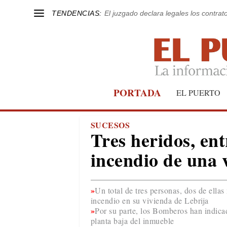
TENDENCIAS:
El juzgado declara legales los contrat
PORTADA
EL PUERTO
SUCESOS
Tres heridos, ent
incendio de una v
Un total de tres personas, dos de ella
incendio en su vivienda de Lebrija
Por su parte, los Bomberos han indicado
planta baja del inmueble