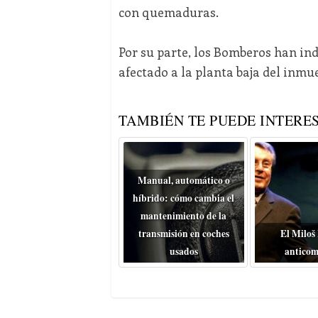
con quemaduras.
Por su parte, los Bomberos han indi
afectado a la planta baja del inmue
TAMBIÉN TE PUEDE INTERES
Manual, automático o
híbrido: cómo cambia el
mantenimiento de la
transmisión en coches
El Miloš
usados
anticom