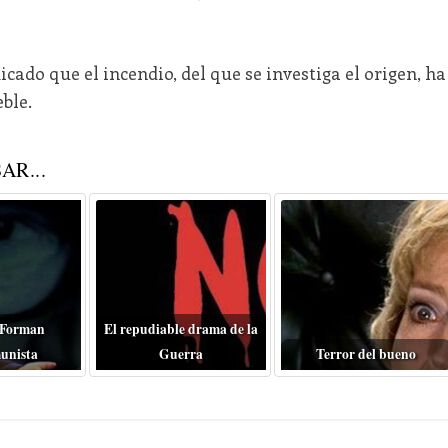
cado que el incendio, del que se investiga el origen, ha
ble.
AR...
 Forman
El repudiable drama de la
unista
Guerra
Terror del bueno