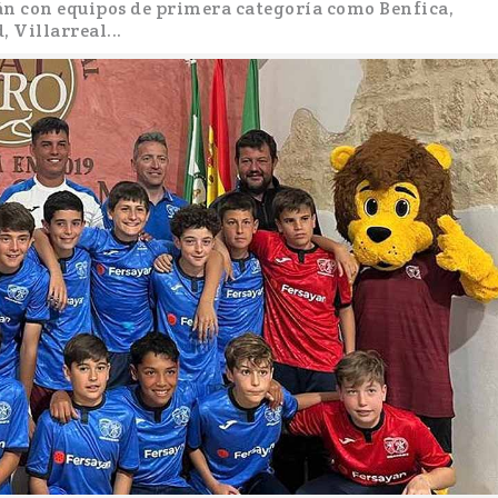
án con equipos de primera categoría como Benfica,
 Villarreal...