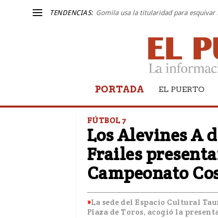
TENDENCIAS:
Gomila usa la titularidad para esquivar 
PORTADA
EL PUERTO
FÚTBOL 7
Los Alevines A d
Frailes presenta
Campeonato Cost
La sede del Espacio Cultural Taur
Plaza de Toros, acogió la present