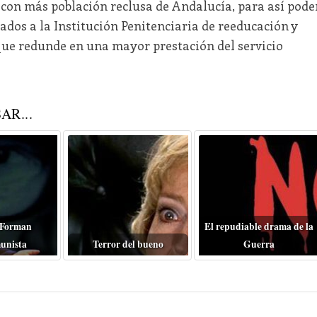
 con más población reclusa de Andalucía, para así pode
dos a la Institución Penitenciaria de reeducación y
 que redunde en una mayor prestación del servicio
AR...
 Forman
El repudiable drama de la
unista
Terror del bueno
Guerra