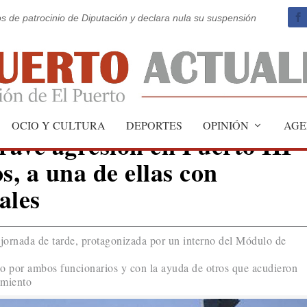
os de patrocinio de Diputación y declara nula su suspensión
OCIO Y CULTURA
DEPORTES
OPINIÓN
AGE
ave agresión en Puerto III
s, a una de ellas con
ales
 jornada de tarde, protagonizada por un interno del Módulo de
ido por ambos funcionarios y con la ayuda de otros que acudieron
amiento