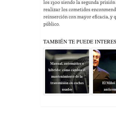
los 1300 siendo la segunda prisión
realizar los cometidos enconmenda
reinserción con mayor eficacia, y
público.
TAMBIÉN TE PUEDE INTERES
Manual, automático o
híbrido: cómo cambia el
mantenimiento de la
transmisión en coches
El Miloš
usados
anticom