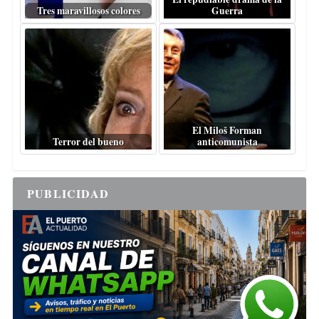
Tres maravillosos colores
Guerra
El Miloš Forman
Terror del bueno
anticomunista
PUBLICIDAD