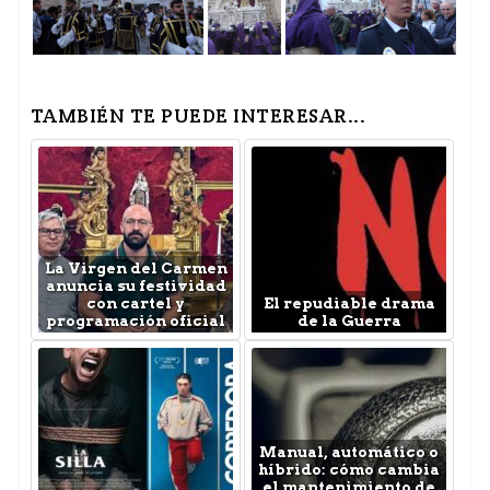
TAMBIÉN TE PUEDE INTERESAR...
La Virgen del Carmen
anuncia su festividad
con cartel y
El repudiable drama
programación oficial
de la Guerra
Manual, automático o
híbrido: cómo cambia
el mantenimiento de