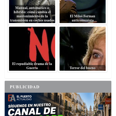
Manual, automático o
híbrido: cómo cambia el
mantenimiento de la
El Miloš Forman
transmisión en coches usados
anticomunista
El repudiable drama de la
Guerra
Terror del bueno
PUBLICIDAD