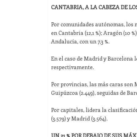
CANTABRIA, A LA CABEZA DE L
Por comunidades autónomas, los m
en Cantabria (12,1 %); Aragón (10 %)
Andalucía, con un 7,3 %.
En el caso de Madrid y Barcelona lo
respectivamente.
Por provincias, las más caras son M
Guipúzcoa (2.449), seguidas de Barc
Por capitales, lidera la clasificac
(3.579) y Madrid (3.564).
UN 21 % POR DEBAJO DE SUS MÁ