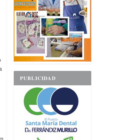
o
a
PUBLICIDAD
ón