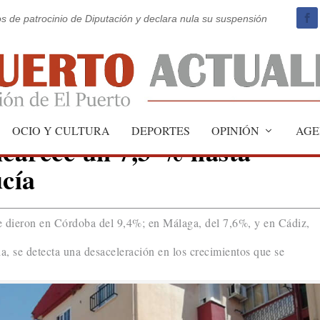
os de patrocinio de Diputación y declara nula su suspensión
OCIO Y CULTURA
DEPORTES
OPINIÓN
AGE
ncarece un 7,3 % hasta
cía
 dieron en Córdoba del 9,4%; en Málaga, del 7,6%, y en Cádiz,
da, se detecta una desaceleración en los crecimientos que se