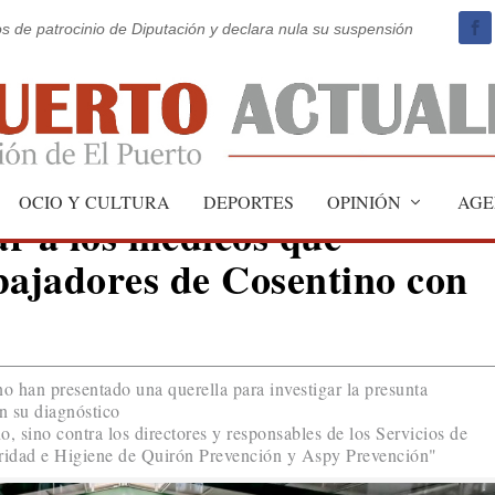
os de patrocinio de Diputación y declara nula su suspensión
OCIO Y CULTURA
DEPORTES
OPINIÓN
AGE
r a los médicos que
bajadores de Cosentino con
o han presentado una querella para investigar la presunta
en su diagnóstico
o, sino contra los directores y responsables de los Servicios de
ridad e Higiene de Quirón Prevención y Aspy Prevención"