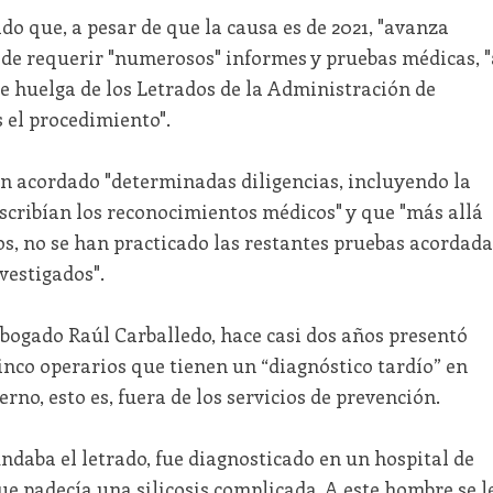
o que, a pesar de que la causa es de 2021, "avanza
 de requerir "numerosos" informes y pruebas médicas, "
e huelga de los Letrados de la Administración de
 el procedimiento".
n acordado "determinadas diligencias, incluyendo la
scribían los reconocimientos médicos" y que "más allá
s, no se han practicado las restantes pruebas acordada
vestigados".
abogado Raúl Carballedo, hace casi dos años presentó
inco operarios que tienen un “diagnóstico tardío” en
rno, esto es, fuera de los servicios de prevención.
ndaba el letrado, fue diagnosticado en un hospital de
ue padecía una silicosis complicada. A este hombre se l