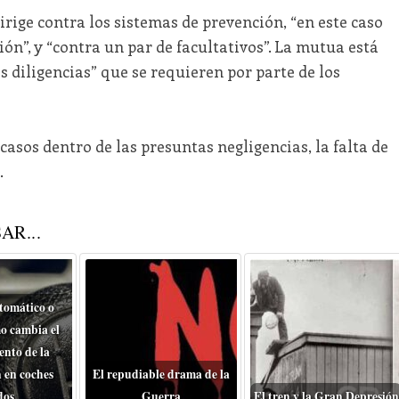
irige contra los sistemas de prevención, “en este caso
n”, y “contra un par de facultativos”. La mutua está
 diligencias” que se requieren por parte de los
casos dentro de las presuntas negligencias, la falta de
.
AR...
tomático o
o cambia el
nto de la
 en coches
El repudiable drama de la
dos
Guerra
El tren y la Gran Depresión