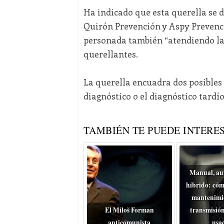
Ha indicado que esta querella se d
Quirón Prevención y Aspy Prevenció
personada también “atendiendo las
querellantes.
La querella encuadra dos posibles 
diagnóstico o el diagnóstico tardío
TAMBIÉN TE PUEDE INTERES
Manual, au
híbrido: cóm
mantenimie
El Miloš Forman
transmisión
anticomunista
usa