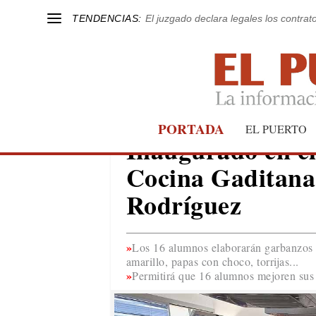
TENDENCIAS:
El juzgado declara legales los contrat
PORTADA
EL PUERTO
EL PUERTO
Inaugurado en el
Cocina Gaditana
Rodríguez
Los 16 alumnos elaborarán garbanzos c
amarillo, papas con choco, torrijas...
Permitirá que 16 alumnos mejoren sus h