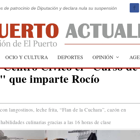
os de patrocinio de Diputación y declara nula su suspensión
OCIO Y CULTURA
DEPORTES
OPINIÓN
AGE
 Centro Cívico el "Curso de
" que imparte Rocío
on langostinos, leche frita, “Flan de la Cuchara”, cazón en
abilidades culinarias gracias a las 16 horas de clase