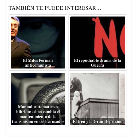
TAMBIÉN TE PUEDE INTERESAR...
El Miloš Forman
El repudiable drama de la
anticomunista
Guerra
Manual, automático o
híbrido: cómo cambia el
mantenimiento de la
transmisión en coches usados
El tren y la Gran Depresión