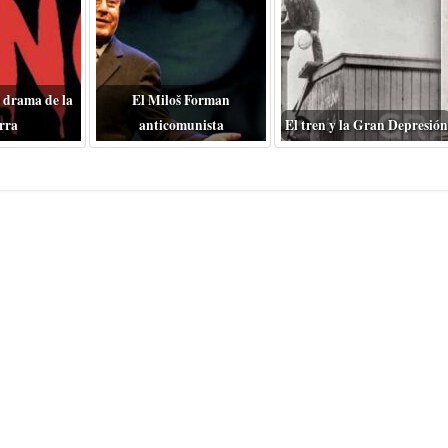
 drama de la
El Miloš Forman
rra
anticomunista
El tren y la Gran Depresión