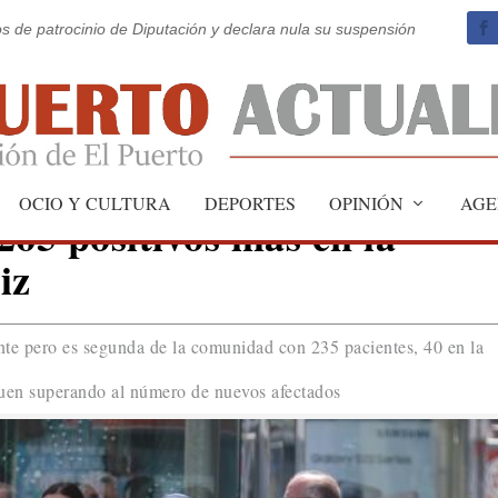
os de patrocinio de Diputación y declara nula su suspensión
OCIO Y CULTURA
DEPORTES
OPINIÓN
AGE
 265 positivos más en la
iz
nte pero es segunda de la comunidad con 235 pacientes, 40 en la
guen superando al número de nuevos afectados