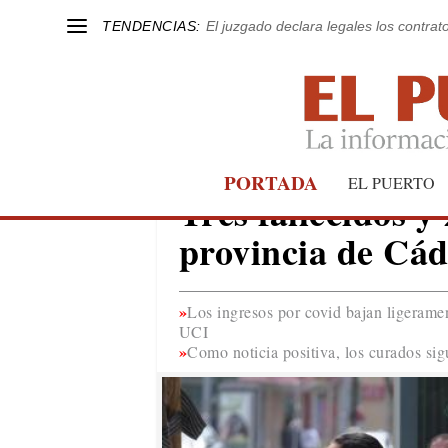
TENDENCIAS:
El juzgado declara legales los contrat
PORTADA
COVID-19
EL PUERTO
Tres fallecidos y
provincia de Cád
Los ingresos por covid bajan ligerame
UCI
Como noticia positiva, los curados si