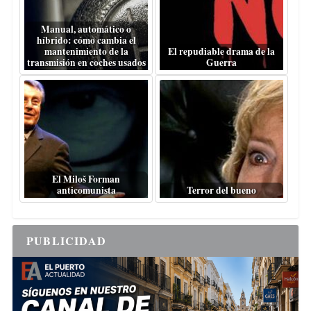
Manual, automático o
híbrido: cómo cambia el
mantenimiento de la
El repudiable drama de la
transmisión en coches usados
Guerra
El Miloš Forman
anticomunista
Terror del bueno
PUBLICIDAD