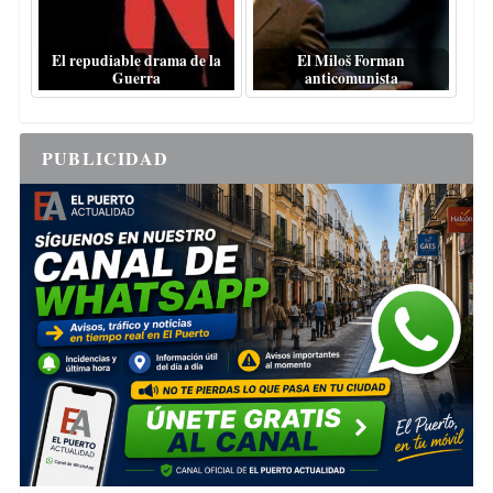
El repudiable drama de la
El Miloš Forman
Guerra
anticomunista
PUBLICIDAD