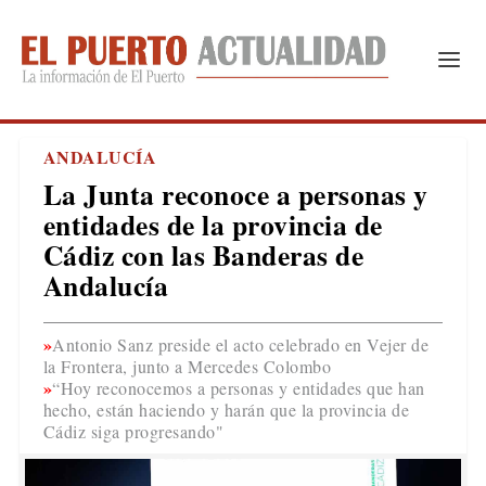
ANDALUCÍA
La Junta reconoce a personas y
entidades de la provincia de
Cádiz con las Banderas de
Andalucía
Antonio Sanz preside el acto celebrado en Vejer de
la Frontera, junto a Mercedes Colombo
“Hoy reconocemos a personas y entidades que han
hecho, están haciendo y harán que la provincia de
Cádiz siga progresando"