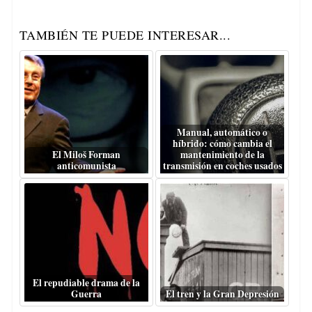
TAMBIÉN TE PUEDE INTERESAR...
Manual, automático o
híbrido: cómo cambia el
El Miloš Forman
mantenimiento de la
anticomunista
transmisión en coches usados
El repudiable drama de la
Guerra
El tren y la Gran Depresión