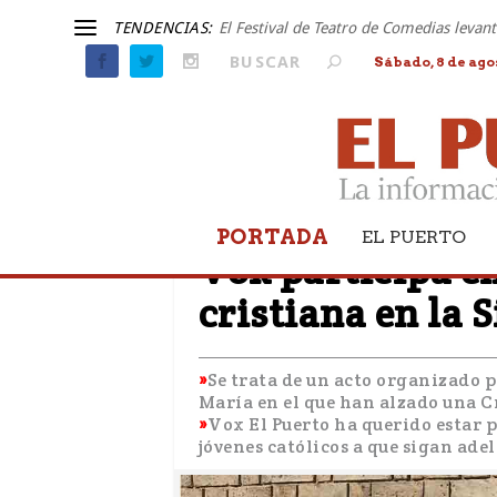
TENDENCIAS:
El Festival de Teatro de Comedias leva
Sábado, 8 de ago
PORTADA
EL PUERTO
EL PUERTO
Vox participa en
cristiana en la 
Se trata de un acto organizado p
María en el que han alzado una C
Vox El Puerto ha querido estar 
jóvenes católicos a que sigan ade