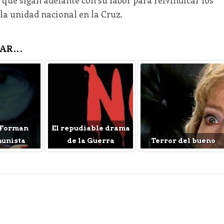
 que sigan adelante con su labor para reivindicar los
 la unidad nacional en la Cruz.
AR...
 Forman
El repudiable drama
munista
de la Guerra
Terror del bueno