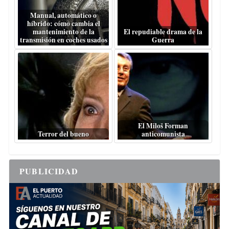
Manual, automático o
híbrido: cómo cambia el
mantenimiento de la
El repudiable drama de la
transmisión en coches usados
Guerra
El Miloš Forman
Terror del bueno
anticomunista
PUBLICIDAD