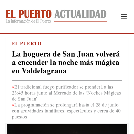
EL PUERTO
La hoguera de San Juan volverá
a encender la noche más mágica
en Valdelagrana
El tradicional fuego purificador se prenderá a las
23:45 horas junto al Mercado de las ‘Noches Mágicas
de San Juan’
La programación se prolongará hasta el 28 de junio
con actividades familiares, espectáculos y cerca de 40
puestos