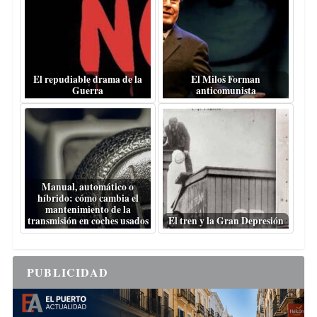
El repudiable drama de la
El Miloš Forman
Guerra
anticomunista
Manual, automático o
híbrido: cómo cambia el
mantenimiento de la
transmisión en coches usados
El tren y la Gran Depresión
PUBLICIDAD