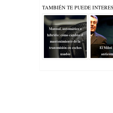
TAMBIÉN TE PUEDE INTERES
Manual, automático o
híbrido: cómo cambia el
mantenimiento de la
transmisión en coches
El Miloš
usados
anticom