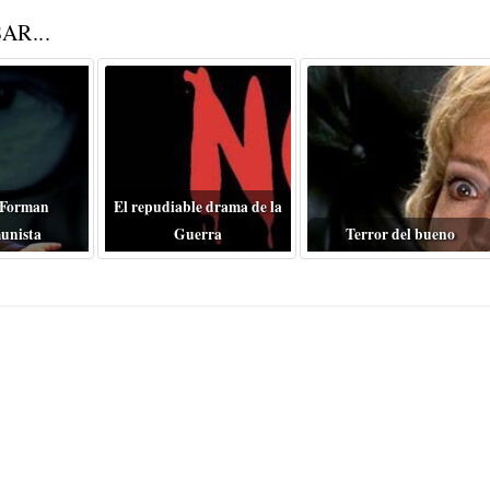
AR...
 Forman
El repudiable drama de la
unista
Guerra
Terror del bueno