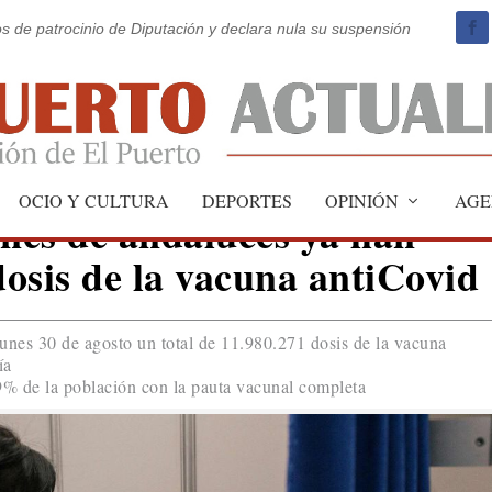
os de patrocinio de Diputación y declara nula su suspensión
OCIO Y CULTURA
DEPORTES
OPINIÓN
AGE
ones de andaluces ya han
dosis de la vacuna antiCovid
lunes 30 de agosto un total de 11.980.271 dosis de la vacuna
ía
0,9% de la población con la pauta vacunal completa