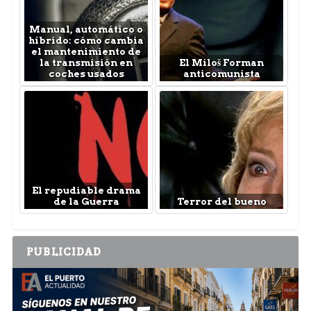
Manual, automático o
híbrido: cómo cambia
el mantenimiento de
la transmisión en
El Miloš Forman
coches usados
anticomunista
El repudiable drama
de la Guerra
Terror del bueno
PUBLICIDAD