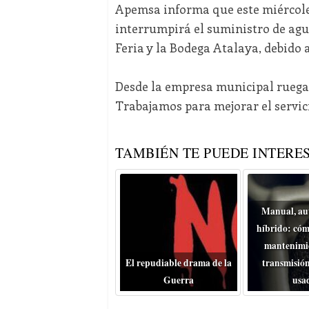
Apemsa informa que este miércoles 
interrumpirá el suministro de agua
Feria y la Bodega Atalaya, debido 
Desde la empresa municipal ruega
Trabajamos para mejorar el servici
TAMBIÉN TE PUEDE INTERES
Manual, au
híbrido: cóm
mantenimie
El repudiable drama de la
transmisión
Guerra
usa