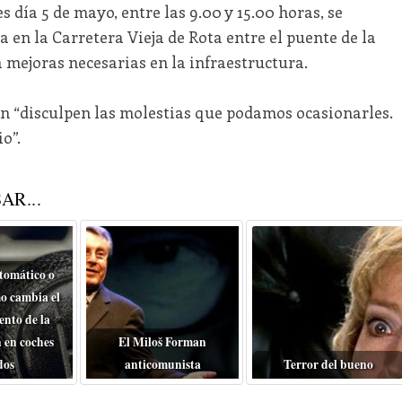
día 5 de mayo, entre las 9.00 y 15.00 horas, se
 en la Carretera Vieja de Rota entre el puente de la
a mejoras necesarias en la infraestructura.
n “disculpen las molestias que podamos ocasionarles.
o”.
AR...
tomático o
o cambia el
nto de la
 en coches
El Miloš Forman
dos
anticomunista
Terror del bueno