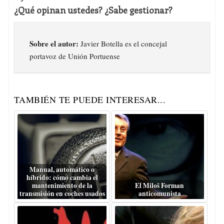
¿Qué opinan ustedes? ¿Sabe gestionar?
Sobre el autor:
Javier Botella es el concejal
portavoz de Unión Portuense
TAMBIÉN TE PUEDE INTERESAR...
Manual, automático o
híbrido: cómo cambia el
mantenimiento de la
El Miloš Forman
transmisión en coches usados
anticomunista