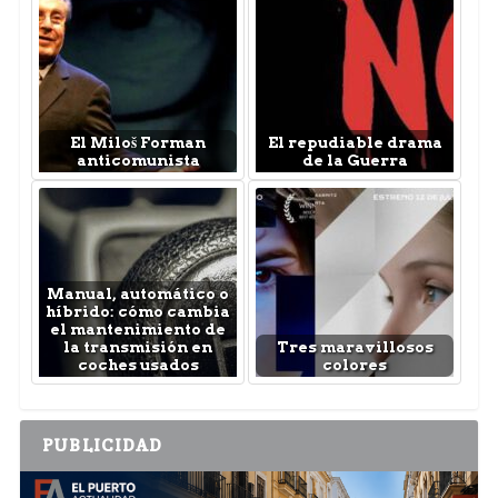
El Miloš Forman
El repudiable drama
anticomunista
de la Guerra
Manual, automático o
híbrido: cómo cambia
el mantenimiento de
la transmisión en
Tres maravillosos
coches usados
colores
PUBLICIDAD