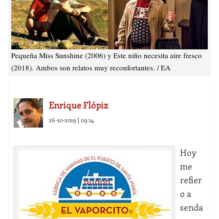
Pequeña Miss Sunshine (2006) y Este niño necesita aire fresco
(2018). Ambos son relatos muy reconfortantes. / EA
Enrique Flópiz
26-10-2019 | 09:14
Hoy
me
refier
o a
senda