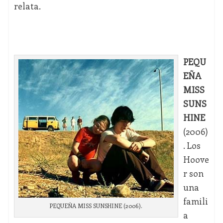
relata.
PEQU
EÑA
MISS
SUNS
HINE
(2006)
. Los
Hoove
r son
una
famili
PEQUEÑA MISS SUNSHINE (2006).
a