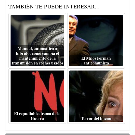
TAMBIÉN TE PUEDE INTERESAR...
Manual, automático o
híbrido: cómo cambia el
mantenimiento de la
El Miloš Forman
transmisión en coches usados
anticomunista
El repudiable drama de la
Guerra
Terror del bueno