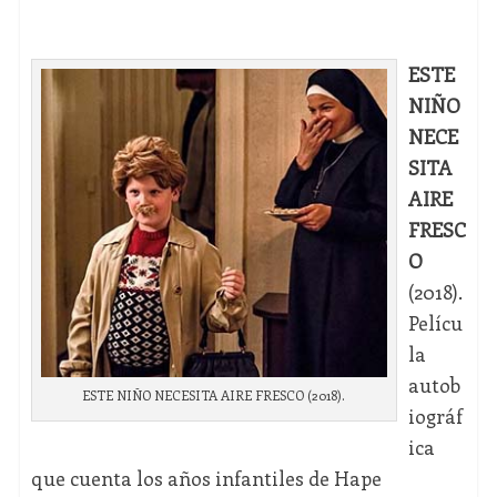
ESTE
NIÑO
NECE
SITA
AIRE
FRESC
O
(2018).
Pelícu
la
autob
ESTE NIÑO NECESITA AIRE FRESCO (2018).
iográf
ica
que cuenta los años infantiles de Hape