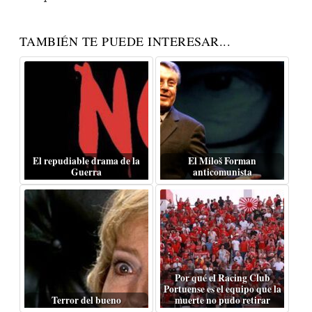
TAMBIÉN TE PUEDE INTERESAR...
El repudiable drama de la
El Miloš Forman
Guerra
anticomunista
Por qué el Racing Club
Portuense es el equipo que la
Terror del bueno
muerte no pudo retirar