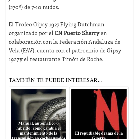
(270º) de 7-10 nudos.
El Trofeo Gipsy 1927 Flying Dutchman,
organizado por el
CN Puerto Sherry
en
colaboración con la Federación Andaluza de
Vela (FAV), cuenta con el patrocinio de Gipsy
1927 y el restaurante Timón de Roche.
TAMBIÉN TE PUEDE INTERESAR...
Manual, automático o
híbrido: cómo cambia el
mantenimiento de la
El repudiable drama de la
transmisión en coches usados
Guerra