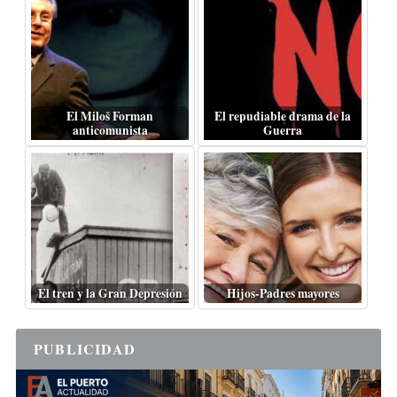
El Miloš Forman
El repudiable drama de la
anticomunista
Guerra
El tren y la Gran Depresión
Hijos-Padres mayores
PUBLICIDAD