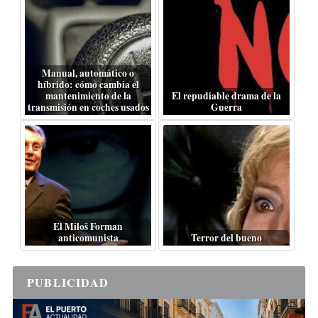
Manual, automático o
híbrido: cómo cambia el
mantenimiento de la
El repudiable drama de la
transmisión en coches usados
Guerra
El Miloš Forman
anticomunista
Terror del bueno
PUBLICIDAD