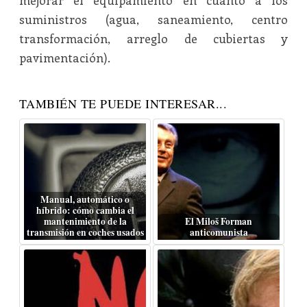
mejorar el equipamiento en cuanto a los
suministros (agua, saneamiento, centro
transformación, arreglo de cubiertas y
pavimentación).
TAMBIÉN TE PUEDE INTERESAR...
Manual, automático o
híbrido: cómo cambia el
mantenimiento de la
El Miloš Forman
transmisión en coches usados
anticomunista