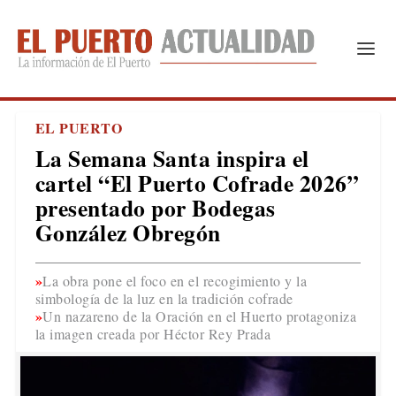
EL PUERTO
La Semana Santa inspira el
cartel “El Puerto Cofrade 2026”
presentado por Bodegas
González Obregón
La obra pone el foco en el recogimiento y la
simbología de la luz en la tradición cofrade
Un nazareno de la Oración en el Huerto protagoniza
la imagen creada por Héctor Rey Prada