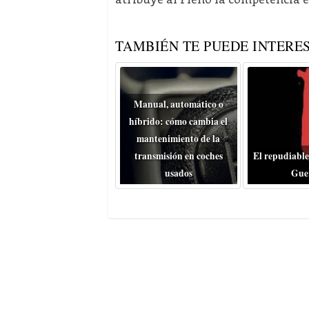
TAMBIÉN TE PUEDE INTERES
Manual, automático o
híbrido: cómo cambia el
mantenimiento de la
transmisión en coches
El repudiable
usados
Gue