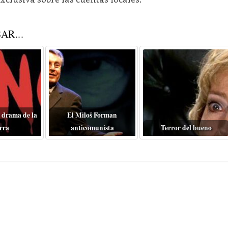
AR...
 drama de la
El Miloš Forman
rra
anticomunista
Terror del bueno