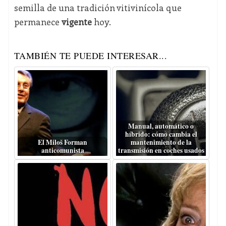
semilla de una tradición vitivinícola que
permanece
vigente
hoy.
TAMBIÉN TE PUEDE INTERESAR...
Manual, automático o
híbrido: cómo cambia el
El Miloš Forman
mantenimiento de la
anticomunista
transmisión en coches usados