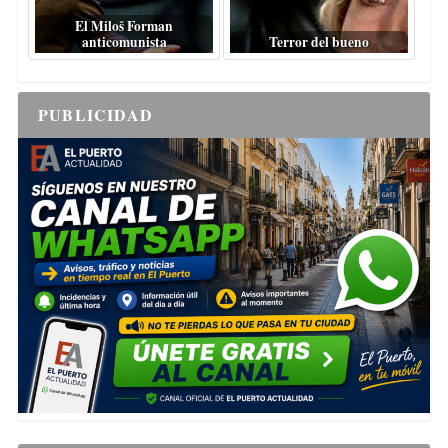
El Miloš Forman
anticomunista
Terror del bueno
PUBLICIDAD