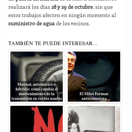
realizará los días
28 y 29 de octubre
, sin que
estos trabajos afecten en ningún momento al
suministro de agua
de los vecinos.
TAMBIÉN TE PUEDE INTERESAR...
Manual, automático o
híbrido: cómo cambia el
mantenimiento de la
El Miloš Forman
transmisión en coches usados
anticomunista