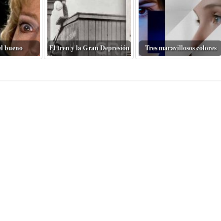
el bueno
El tren y la Gran Depresión
Tres maravillosos colores