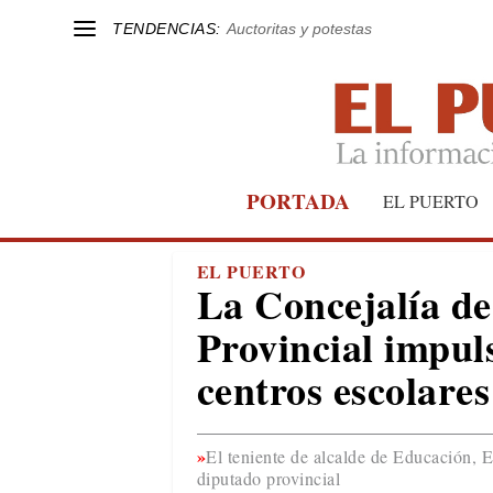
TENDENCIAS:
Auctoritas y potestas
PORTADA
EL PUERTO
EL PUERTO
La Concejalía de
Provincial impul
centros escolares
El teniente de alcalde de Educación, 
diputado provincial