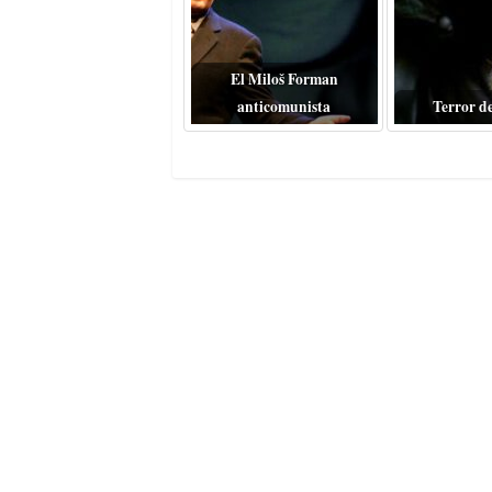
El Miloš Forman
anticomunista
Terror d