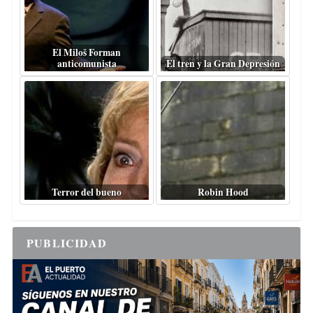
El Miloš Forman
anticomunista
El tren y la Gran Depresión
Terror del bueno
Robin Hood
PUBLICIDAD