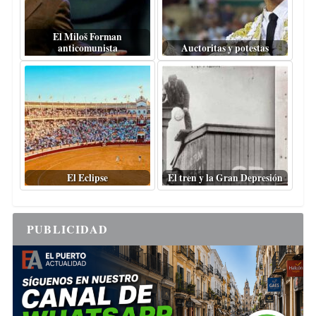
El Miloš Forman
anticomunista
Auctoritas y potestas
El Eclipse
El tren y la Gran Depresión
PUBLICIDAD