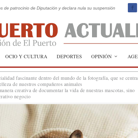
os de patrocinio de Diputación y declara nula su suspensión
scotas: Trucos y consejos
OCIO Y CULTURA
DEPORTES
OPINIÓN
AGE
ialidad fascinante dentro del mundo de la fotografía, que se centra
belleza de nuestros compañeros animales
 manera creativa de documentar la vida de nuestras mascotas, sino
crativo negocio